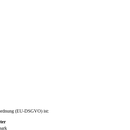
erordnung (EU-DSGVO) ist:
ter
park