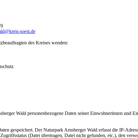
70
ld@​kreis-soest.de
zbeauftragten des Kreises wenden:
nschutz
rnsberger Wald personenbezogene Daten seiner Einwohnerinnen und Ei
aten gespeichert. Der Naturpark Arnsberger Wald erfasst die IP-Adress
n Zugriffsstatus (Datei übertragen, Datei nicht gefunden, etc.), den v